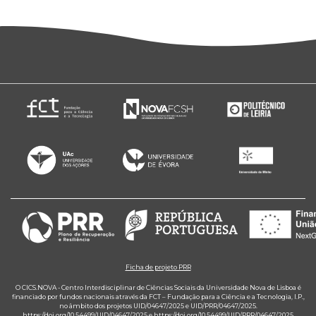
Ficha de projeto PRR
O CICS.NOVA - Centro Interdisciplinar de Ciências Sociais da Universidade Nova de Lisboa é
financiado por fundos nacionais através da FCT – Fundação para a Ciência e a Tecnologia, I.P.,
no âmbito dos projetos UID/04647/2025 e UID/PRR/04647/2025.
https://doi.org/10.54499/UID/04647/2025
e
https://doi.org/10.54499/UID/PRR/04647/2025