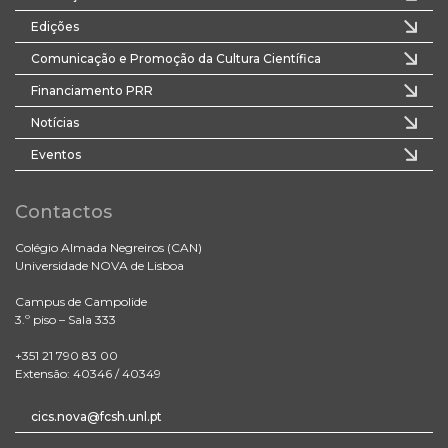
Edições
Comunicação e Promoção da Cultura Científica
Financiamento PRR
Notícias
Eventos
Contactos
Colégio Almada Negreiros (CAN)
Universidade NOVA de Lisboa
Campus de Campolide
3.º piso – Sala 333
+351 21 790 83 00
Extensão: 40346 / 40349
cics.nova@fcsh.unl.pt