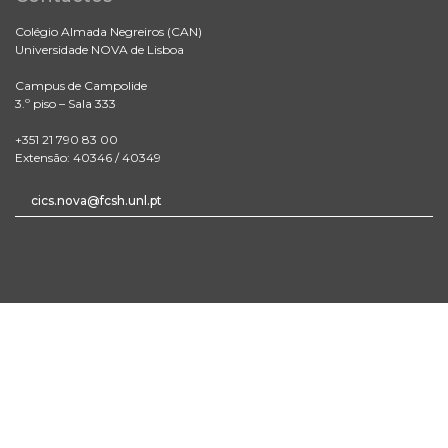
Colégio Almada Negreiros (CAN)
Universidade NOVA de Lisboa
Campus de Campolide
3.º piso – Sala 333
+351 21 790 83 00
Extensão: 40346 / 40349
cics.nova@fcsh.unl.pt