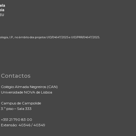
ologia, I.P., no âmbito dos projetos UID/04647/2025 e UID/PRR/04647/2025.
Contactos
Colégio Almada Negreiros (CAN)
Universidade NOVA de Lisboa
Campus de Campolide
3.º piso – Sala 333
+351 21 790 83 00
Extensão: 40346 / 40349