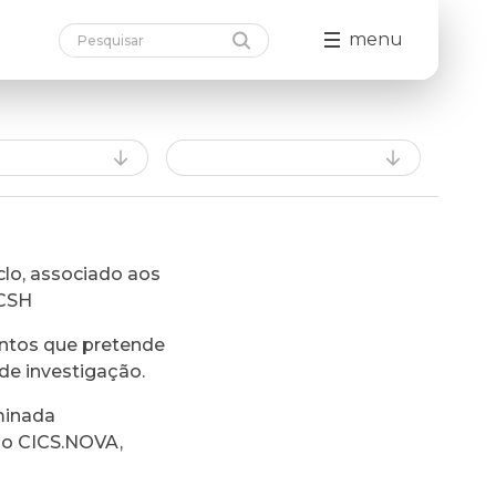
menu
lo, associado aos
FCSH
ntos que pretende
de investigação.
minada
do CICS.NOVA,