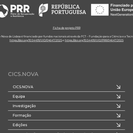
Ficha de projeto PRR
e Nova de Lisboa é financiado por fundos nacionais através da FCT – Fundação para a Ciência e a Tecn
https://doi.org/10.54499/UID/04647/2025
e
https://doi.org/10.54499/UID/PRR/04647/2025
CICS.NOVA
CICS.NOVA
Equipa
Investigação
Formação
Edições