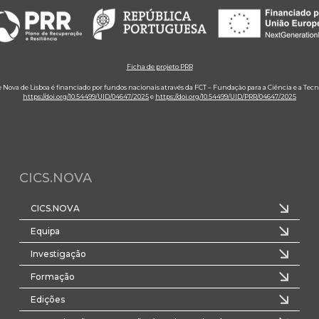
Ficha de projeto PRR
e Nova de Lisboa é financiado por fundos nacionais através da FCT – Fundação para a Ciência e a Tecn
https://doi.org/10.54499/UID/04647/2025
e
https://doi.org/10.54499/UID/PRR/04647/2025
CICS.NOVA
CICS.NOVA
Equipa
Investigação
Formação
Edições