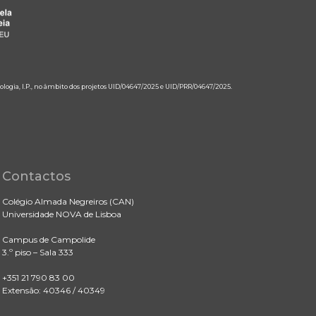
ologia, I.P., no âmbito dos projetos UID/04647/2025 e UID/PRR/04647/2025.
Contactos
Colégio Almada Negreiros (CAN)
Universidade NOVA de Lisboa
Campus de Campolide
3.º piso – Sala 333
+351 21 790 83 00
Extensão: 40346 / 40349