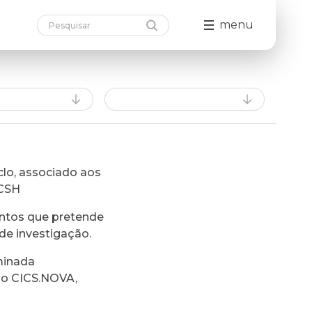
menu
lo, associado aos
FCSH
ntos que pretende
de investigação.
minada
do CICS.NOVA,