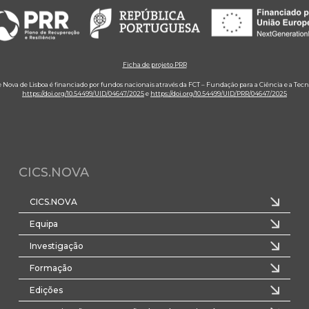
Ficha de projeto PRR
e Nova de Lisboa é financiado por fundos nacionais através da FCT – Fundação para a Ciência e a Tecn
https://doi.org/10.54499/UID/04647/2025
e
https://doi.org/10.54499/UID/PRR/04647/2025
CICS.NOVA
CICS.NOVA
Equipa
Investigação
Formação
Edições