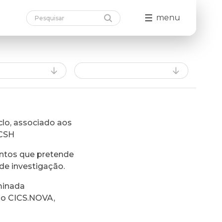
menu
lo, associado aos
FCSH
ntos que pretende
de investigação.
minada
do CICS.NOVA,