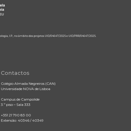
ologia, I.P., no âmbito dos projetos UID/04647/2025 e UID/PRR/04647/2025.
Contactos
Colégio Almada Negreiros (CAN)
Universidade NOVA de Lisboa
Campus de Campolide
3.º piso – Sala 333
+351 21 790 83 00
Extensão: 40346 / 40349