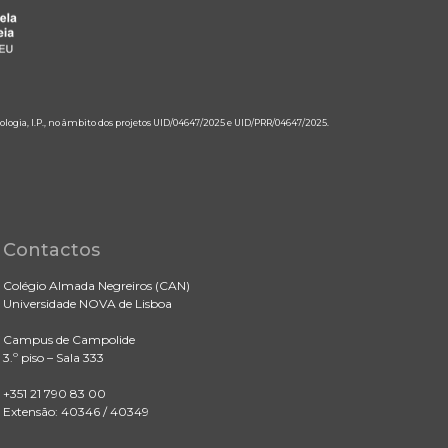
ologia, I.P., no âmbito dos projetos UID/04647/2025 e UID/PRR/04647/2025.
Contactos
Colégio Almada Negreiros (CAN)
Universidade NOVA de Lisboa
Campus de Campolide
3.º piso – Sala 333
+351 21 790 83 00
Extensão: 40346 / 40349