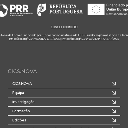
Ficha de projeto PRR
e Nova de Lisboa é financiado por fundos nacionais através da FCT – Fundação para a Ciência e a Tecn
https://doi.org/10.54499/UID/04647/2025
e
https://doi.org/10.54499/UID/PRR/04647/2025
CICS.NOVA
CICS.NOVA
Equipa
Investigação
Formação
Edições