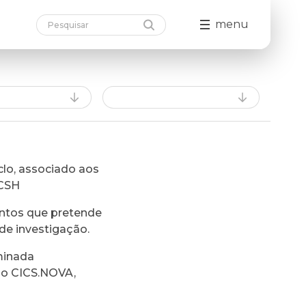
menu
lo, associado aos
FCSH
ntos que pretende
de investigação.
minada
do CICS.NOVA,