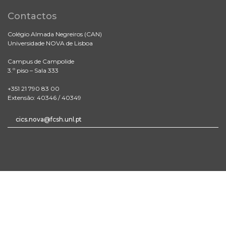
Contactos
Colégio Almada Negreiros (CAN)
Universidade NOVA de Lisboa
Campus de Campolide
3.º piso – Sala 333
+351 21 790 83 00
Extensão: 40346 / 40349
cics.nova@fcsh.unl.pt