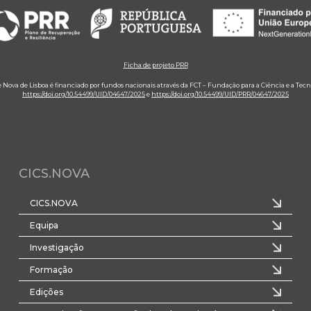
Ficha de projeto PRR
e Nova de Lisboa é financiado por fundos nacionais através da FCT – Fundação para a Ciência e a Tecn
https://doi.org/10.54499/UID/04647/2025
e
https://doi.org/10.54499/UID/PRR/04647/2025
CICS.NOVA
CICS.NOVA
Equipa
Investigação
Formação
Edições