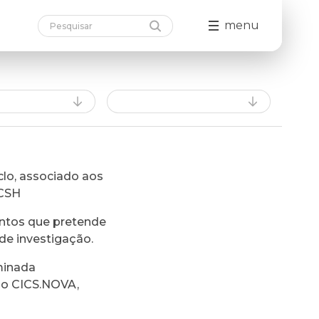
menu
lo, associado aos
FCSH
ntos que pretende
de investigação.
minada
do CICS.NOVA,