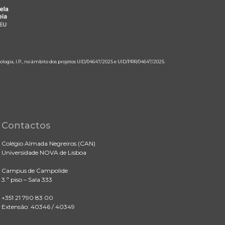
ologia, I.P., no âmbito dos projetos UID/04647/2025 e UID/PRR/04647/2025.
Contactos
Colégio Almada Negreiros (CAN)
Universidade NOVA de Lisboa
Campus de Campolide
3.º piso – Sala 333
+351 21 790 83 00
Extensão: 40346 / 40349