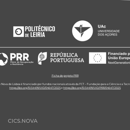
Ficha de projeto PRR
e Nova de Lisboa é financiado por fundos nacionais através da FCT – Fundação para a Ciência e a Tecn
https://doi.org/10.54499/UID/04647/2025
e
https://doi.org/10.54499/UID/PRR/04647/2025
CICS.NOVA