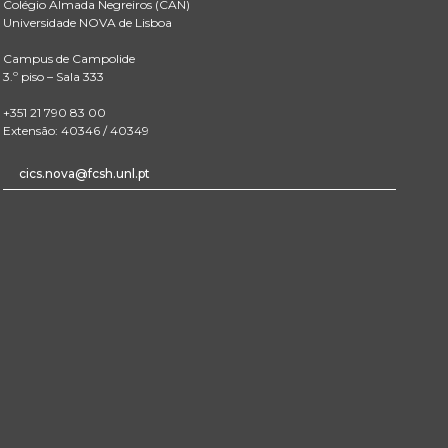
Colégio Almada Negreiros (CAN)
Universidade NOVA de Lisboa
Campus de Campolide
3.º piso – Sala 333
+351 21 790 83 00
Extensão: 40346 / 40349
cics.nova@fcsh.unl.pt