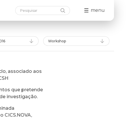
menu
016
Workshop
lo, associado aos
FCSH
ntos que pretende
de investigação.
minada
do CICS.NOVA,