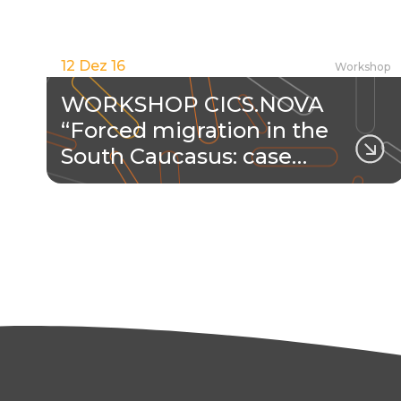
12 Dez 16
Workshop
WORKSHOP CICS.NOVA
“Forced migration in the
South Caucasus: case…