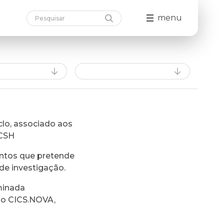
menu
lo, associado aos
FCSH
ntos que pretende
de investigação.
minada
do CICS.NOVA,