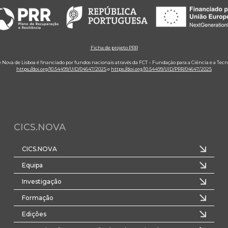
Ficha de projeto PRR
e Nova de Lisboa é financiado por fundos nacionais através da FCT – Fundação para a Ciência e a Tecn
https://doi.org/10.54499/UID/04647/2025
e
https://doi.org/10.54499/UID/PRR/04647/2025
CICS.NOVA
CICS.NOVA
Equipa
Investigação
Formação
Edições