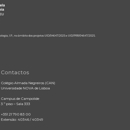
ologia, I.P., no âmbito dos projetos UID/04647/2025 e UID/PRR/04647/2025.
Contactos
Colégio Almada Negreiros (CAN)
Universidade NOVA de Lisboa
Campus de Campolide
3.º piso – Sala 333
+351 21 790 83 00
Extensão: 40346 / 40349