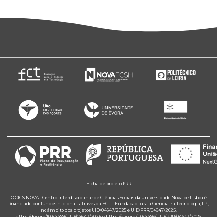
Ficha de projeto PRR
O CICS.NOVA - Centro Interdisciplinar de Ciências Sociais da Universidade Nova de Lisboa é
financiado por fundos nacionais através da FCT – Fundação para a Ciência e a Tecnologia, I.P.,
no âmbito dos projetos UID/04647/2025 e UID/PRR/04647/2025.
https://doi.org/10.54499/UID/04647/2025
e
https://doi.org/10.54499/UID/PRR/04647/2025