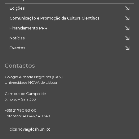
Edições
Comunicação e Promoção da Cultura Científica
Financiamento PRR
Notícias
Eventos
Contactos
Colégio Almada Negreiros (CAN)
Universidade NOVA de Lisboa
Campus de Campolide
3.º piso – Sala 333
+351 21 790 83 00
Extensão: 40346 / 40349
cics.nova@fcsh.unl.pt