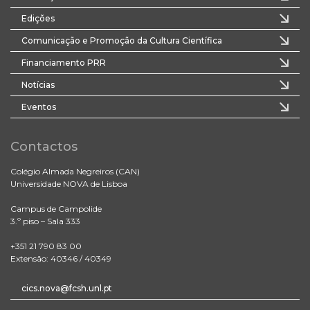
Edições
Comunicação e Promoção da Cultura Científica
Financiamento PRR
Notícias
Eventos
Contactos
Colégio Almada Negreiros (CAN)
Universidade NOVA de Lisboa
Campus de Campolide
3.º piso – Sala 333
+351 21 790 83 00
Extensão: 40346 / 40349
cics.nova@fcsh.unl.pt