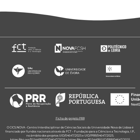
Ficha de projeto PRR
O CICS.NOVA - Centro Interdisciplinar de Ciências Sociais da Universidade Nova de Lisboa é
financiado por fundos nacionais através da FCT – Fundação para a Ciência e a Tecnologia, I.P.,
no âmbito dos projetos UID/04647/2025 e UID/PRR/04647/2025.
https://doi.org/10.54499/UID/04647/2025
e
https://doi.org/10.54499/UID/PRR/04647/2025