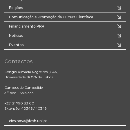
Edições
Comunicação e Promoção da Cultura Científica
Financiamento PRR
Notícias
Eventos
Contactos
Colégio Almada Negreiros (CAN)
Universidade NOVA de Lisboa
Campus de Campolide
3.º piso – Sala 333
+351 21 790 83 00
Extensão: 40346 / 40349
cics.nova@fcsh.unl.pt