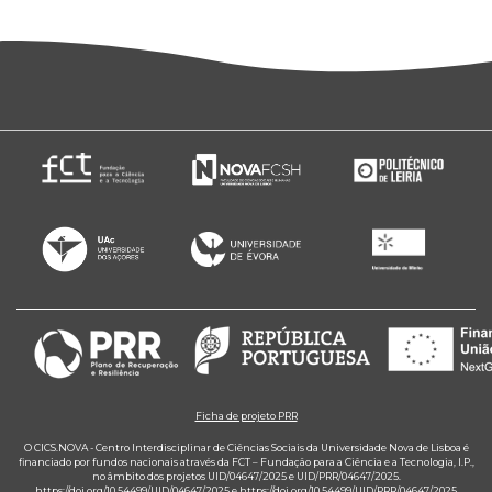
Ficha de projeto PRR
O CICS.NOVA - Centro Interdisciplinar de Ciências Sociais da Universidade Nova de Lisboa é
financiado por fundos nacionais através da FCT – Fundação para a Ciência e a Tecnologia, I.P.,
no âmbito dos projetos UID/04647/2025 e UID/PRR/04647/2025.
https://doi.org/10.54499/UID/04647/2025
e
https://doi.org/10.54499/UID/PRR/04647/2025