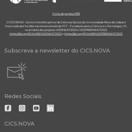
Ficha de projeto PRR
O CICS.NOVA - Centro Interdisciplinar de Ciências Sociais da Universidade Nova de Lisboa é
financiado por fundos nacionais através da FCT – Fundação para a Ciência e a Tecnologia, I.P.,
no âmbito dos projetos UID/04647/2025 e UID/PRR/04647/2025.
https://doi.org/10.54499/UID/04647/2025
e
https://doi.org/10.54499/UID/PRR/04647/2025
Subscreva a newsletter do CICS.NOVA
Redes Sociais
CICS.NOVA