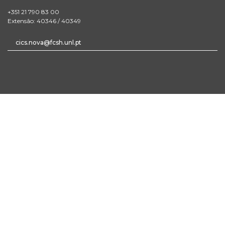
+351 21 790 83 00
Extensão: 40346 / 40349
cics.nova@fcsh.unl.pt