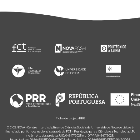
Ficha de projeto PRR
O CICS.NOVA - Centro Interdisciplinar de Ciências Sociais da Universidade Nova de Lisboa é
financiado por fundos nacionais através da FCT – Fundação para a Ciência e a Tecnologia, I.P.,
no âmbito dos projetos UID/04647/2025 e UID/PRR/04647/2025.
https://doi.org/10.54499/UID/04647/2025
e
https://doi.org/10.54499/UID/PRR/04647/2025