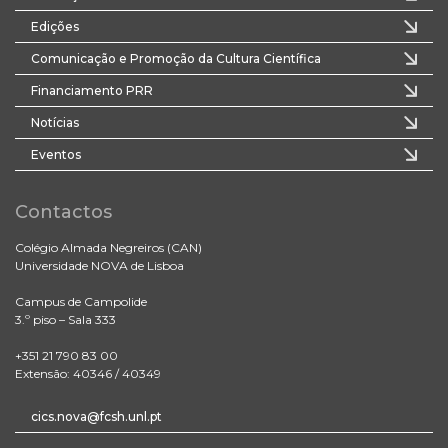
Edições
Comunicação e Promoção da Cultura Científica
Financiamento PRR
Notícias
Eventos
Contactos
Colégio Almada Negreiros (CAN)
Universidade NOVA de Lisboa
Campus de Campolide
3.º piso – Sala 333
+351 21 790 83 00
Extensão: 40346 / 40349
cics.nova@fcsh.unl.pt