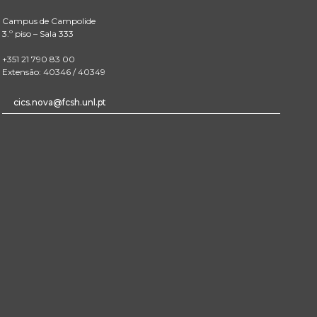
Campus de Campolide
3.º piso – Sala 333
+351 21 790 83 00
Extensão: 40346 / 40349
cics.nova@fcsh.unl.pt