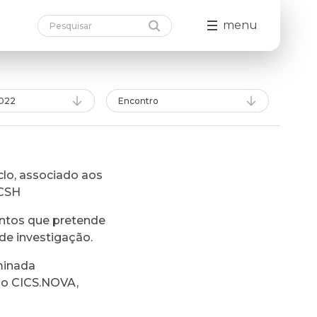
menu
022
Encontro
lo, associado aos
FCSH
ntos que pretende
de investigação.
minada
do CICS.NOVA,