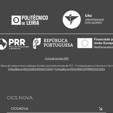
Ficha de projeto PRR
e Nova de Lisboa é financiado por fundos nacionais através da FCT – Fundação para a Ciência e a Tecn
https://doi.org/10.54499/UID/04647/2025
e
https://doi.org/10.54499/UID/PRR/04647/2025
CICS.NOVA
CICS.NOVA