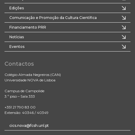
Edições
Comunicação e Promoção da Cultura Científica
Financiamento PRR
Notícias
Eventos
Contactos
Colégio Almada Negreiros (CAN)
Universidade NOVA de Lisboa
Campus de Campolide
3.º piso – Sala 333
+351 21 790 83 00
Extensão: 40346 / 40349
cics.nova@fcsh.unl.pt