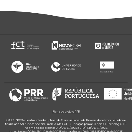
Ficha de projeto PRR
O CICS.NOVA - Centro Interdisciplinar de Ciências Sociais da Universidade Nova de Lisboa é
financiado por fundos nacionais através da FCT – Fundação para a Ciência e a Tecnologia, I.P.,
no âmbito dos projetos UID/04647/2025 e UID/PRR/04647/2025.
https://doi.org/10.54499/UID/04647/2025
e
https://doi.org/10.54499/UID/PRR/04647/2025