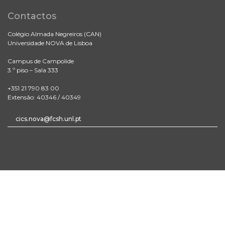
Contactos
Colégio Almada Negreiros (CAN)
Universidade NOVA de Lisboa
Campus de Campolide
3.º piso – Sala 333
+351 21 790 83 00
Extensão: 40346 / 40349
cics.nova@fcsh.unl.pt