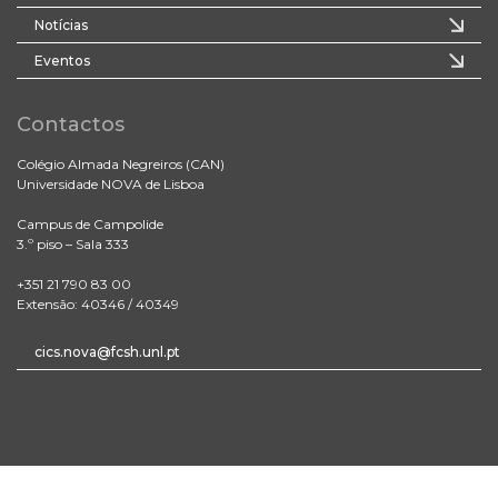
Notícias
Eventos
Contactos
Colégio Almada Negreiros (CAN)
Universidade NOVA de Lisboa
Campus de Campolide
3.º piso – Sala 333
+351 21 790 83 00
Extensão: 40346 / 40349
cics.nova@fcsh.unl.pt