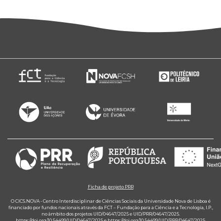
Ficha de projeto PRR
O CICS.NOVA - Centro Interdisciplinar de Ciências Sociais da Universidade Nova de Lisboa é
financiado por fundos nacionais através da FCT – Fundação para a Ciência e a Tecnologia, I.P.,
no âmbito dos projetos UID/04647/2025 e UID/PRR/04647/2025.
https://doi.org/10.54499/UID/04647/2025
e
https://doi.org/10.54499/UID/PRR/04647/2025