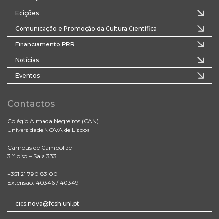
Edições
Comunicação e Promoção da Cultura Científica
Financiamento PRR
Notícias
Eventos
Contactos
Colégio Almada Negreiros (CAN)
Universidade NOVA de Lisboa
Campus de Campolide
3.º piso – Sala 333
+351 21 790 83 00
Extensão: 40346 / 40349
cics.nova@fcsh.unl.pt