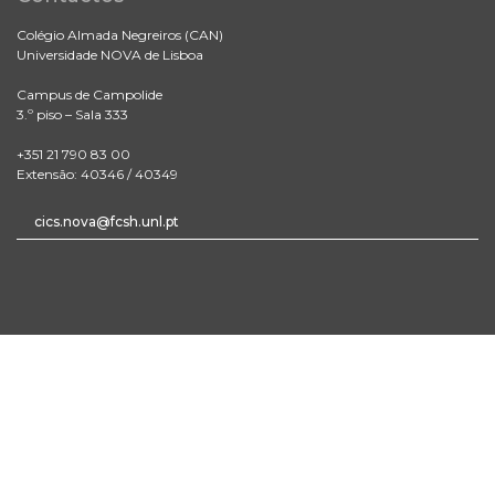
Colégio Almada Negreiros (CAN)
Universidade NOVA de Lisboa
Campus de Campolide
3.º piso – Sala 333
+351 21 790 83 00
Extensão: 40346 / 40349
cics.nova@fcsh.unl.pt