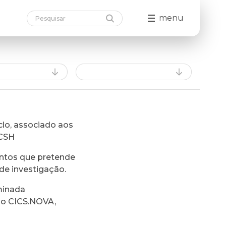
menu
lo, associado aos
FCSH
ntos que pretende
de investigação.
minada
do CICS.NOVA,