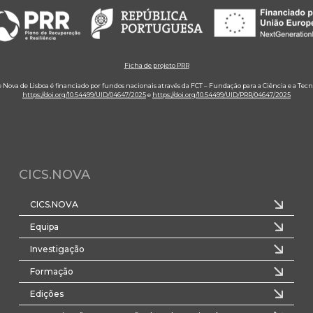
Ficha de projeto PRR
e Nova de Lisboa é financiado por fundos nacionais através da FCT – Fundação para a Ciência e a Tecn
https://doi.org/10.54499/UID/04647/2025
e
https://doi.org/10.54499/UID/PRR/04647/2025
CICS.NOVA
CICS.NOVA
Equipa
Investigação
Formação
Edições