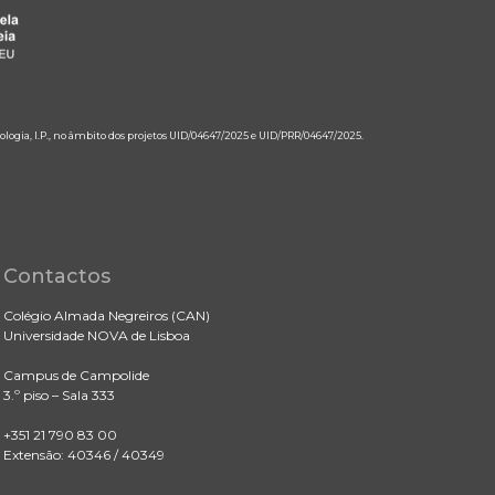
ologia, I.P., no âmbito dos projetos UID/04647/2025 e UID/PRR/04647/2025.
Contactos
Colégio Almada Negreiros (CAN)
Universidade NOVA de Lisboa
Campus de Campolide
3.º piso – Sala 333
+351 21 790 83 00
Extensão: 40346 / 40349