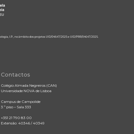
ologia, I.P., no âmbito dos projetos UID/04647/2025 e UID/PRR/04647/2025.
Contactos
Colégio Almada Negreiros (CAN)
Universidade NOVA de Lisboa
Campus de Campolide
3.º piso – Sala 333
+351 21 790 83 00
Extensão: 40346 / 40349