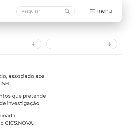
menu
lo, associado aos
FCSH
ntos que pretende
de investigação.
minada
do CICS.NOVA,