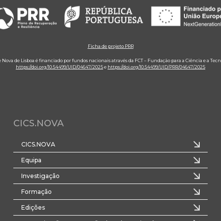
Ficha de projeto PRR
e Nova de Lisboa é financiado por fundos nacionais através da FCT – Fundação para a Ciência e a Tecn
https://doi.org/10.54499/UID/04647/2025
e
https://doi.org/10.54499/UID/PRR/04647/2025
CICS.NOVA
CICS.NOVA
Equipa
Investigação
Formação
Edições