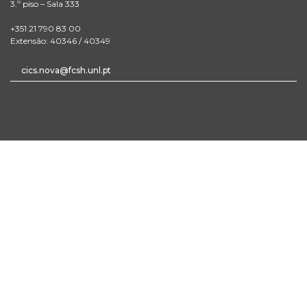
3.º piso – Sala 333
+351 21 790 83 00
Extensão: 40346 / 40349
cics.nova@fcsh.unl.pt