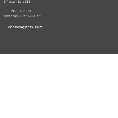
3.º piso – Sala 333
+351 21 790 83 00
Extensão: 40346 / 40349
cics.nova@fcsh.unl.pt