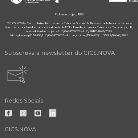
Ficha de projeto PRR
O CICS.NOVA - Centro Interdisciplinar de Ciências Sociais da Universidade Nova de Lisboa é
financiado por fundos nacionais através da FCT – Fundação para a Ciência e a Tecnologia, I.P.,
no âmbito dos projetos UID/04647/2025 e UID/PRR/04647/2025.
https://doi.org/10.54499/UID/04647/2025
e
https://doi.org/10.54499/UID/PRR/04647/2025
Subscreva a newsletter do CICS.NOVA
Redes Sociais
CICS.NOVA