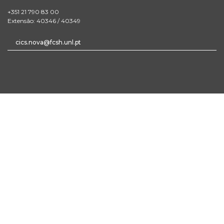
+351 21 790 83 00
Extensão: 40346 / 40349
cics.nova@fcsh.unl.pt