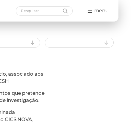
menu
lo, associado aos
FCSH
ntos que pretende
de investigação.
minada
do CICS.NOVA,