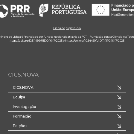
Ficha de projeto PRR
e Nova de Lisboa é financiado por fundos nacionais através da FCT – Fundação para a Ciência e a Tecn
https://doi.org/10.54499/UID/04647/2025
e
https://doi.org/10.54499/UID/PRR/04647/2025
CICS.NOVA
CICS.NOVA
Equipa
Investigação
Formação
Edições