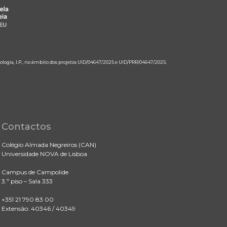
ologia, I.P., no âmbito dos projetos UID/04647/2025 e UID/PRR/04647/2025.
Contactos
Colégio Almada Negreiros (CAN)
Universidade NOVA de Lisboa
Campus de Campolide
3.º piso – Sala 333
+351 21 790 83 00
Extensão: 40346 / 40349