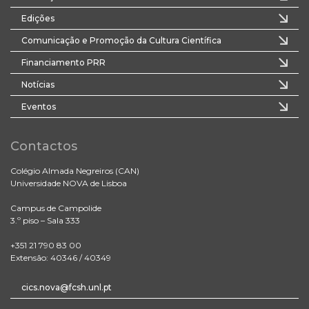
Edições
Comunicação e Promoção da Cultura Científica
Financiamento PRR
Notícias
Eventos
Contactos
Colégio Almada Negreiros (CAN)
Universidade NOVA de Lisboa
Campus de Campolide
3.º piso – Sala 333
+351 21 790 83 00
Extensão: 40346 / 40349
cics.nova@fcsh.unl.pt