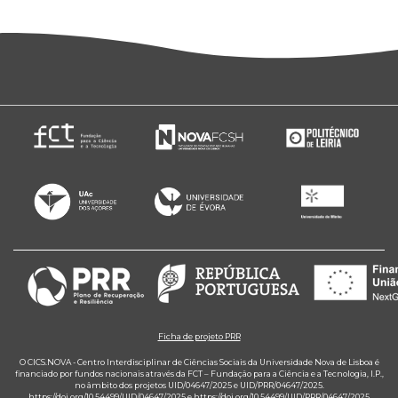
Ficha de projeto PRR
O CICS.NOVA - Centro Interdisciplinar de Ciências Sociais da Universidade Nova de Lisboa é
financiado por fundos nacionais através da FCT – Fundação para a Ciência e a Tecnologia, I.P.,
no âmbito dos projetos UID/04647/2025 e UID/PRR/04647/2025.
https://doi.org/10.54499/UID/04647/2025
e
https://doi.org/10.54499/UID/PRR/04647/2025