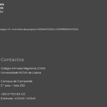
ologia, I.P., no âmbito dos projetos UID/04647/2025 e UID/PRR/04647/2025.
Contactos
Colégio Almada Negreiros (CAN)
Universidade NOVA de Lisboa
Campus de Campolide
3.º piso – Sala 333
+351 21 790 83 00
Extensão: 40346 / 40349