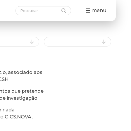
menu
lo, associado aos
FCSH
ntos que pretende
de investigação.
minada
do CICS.NOVA,