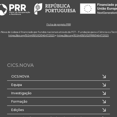
Ficha de projeto PRR
e Nova de Lisboa é financiado por fundos nacionais através da FCT – Fundação para a Ciência e a Tecn
https://doi.org/10.54499/UID/04647/2025
e
https://doi.org/10.54499/UID/PRR/04647/2025
CICS.NOVA
CICS.NOVA
Equipa
Investigação
Formação
Edições