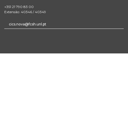
+351 21 790 83 00
Extensão: 40346 / 40349
cics.nova@fcsh.unl.pt