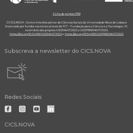
Ficha de projeto PRR
O CICS.NOVA - Centro Interdisciplinar de Ciências Sociais da Universidade Nova de Lisboa é
financiado por fundos nacionais através da FCT – Fundação para a Ciência e a Tecnologia, I.P.,
no âmbito dos projetos UID/04647/2025 e UID/PRR/04647/2025.
https://doi.org/10.54499/UID/04647/2025
e
https://doi.org/10.54499/UID/PRR/04647/2025
Subscreva a newsletter do CICS.NOVA
Redes Sociais
CICS.NOVA