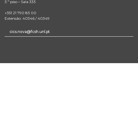
3.º piso – Sala 333
+351 21 790 83 00
Extensão: 40346 / 40349
cics.nova@fcsh.unl.pt