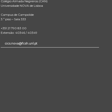
Colégio Almada Negreiros (CAN)
Universidade NOVA de Lisboa
Campus de Campolide
3.º piso – Sala 333
+351 21 790 83 00
Extensão: 40346 / 40349
cics.nova@fcsh.unl.pt