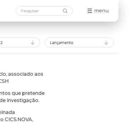
menu
22
Lançamento
lo, associado aos
FCSH
ntos que pretende
de investigação.
minada
do CICS.NOVA,