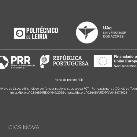
Ficha de projeto PRR
e Nova de Lisboa é financiado por fundos nacionais através da FCT – Fundação para a Ciência e a Tecn
https://doi.org/10.54499/UID/04647/2025
e
https://doi.org/10.54499/UID/PRR/04647/2025
CICS.NOVA