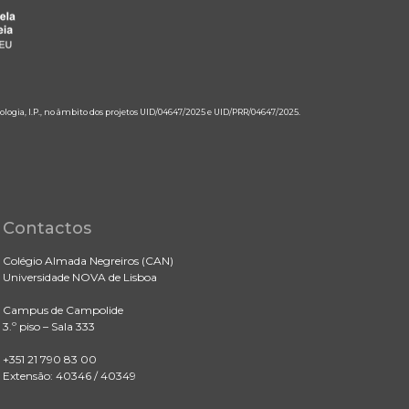
ologia, I.P., no âmbito dos projetos UID/04647/2025 e UID/PRR/04647/2025.
Contactos
Colégio Almada Negreiros (CAN)
Universidade NOVA de Lisboa
Campus de Campolide
3.º piso – Sala 333
+351 21 790 83 00
Extensão: 40346 / 40349