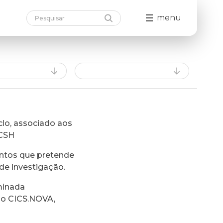
menu
lo, associado aos
FCSH
ntos que pretende
de investigação.
minada
do CICS.NOVA,