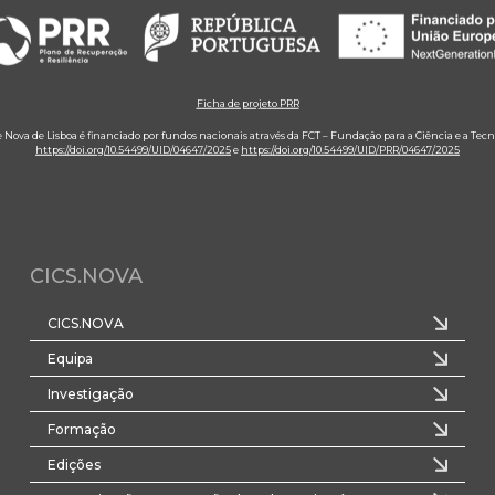
Ficha de projeto PRR
e Nova de Lisboa é financiado por fundos nacionais através da FCT – Fundação para a Ciência e a Tecn
https://doi.org/10.54499/UID/04647/2025
e
https://doi.org/10.54499/UID/PRR/04647/2025
CICS.NOVA
CICS.NOVA
Equipa
Investigação
Formação
Edições