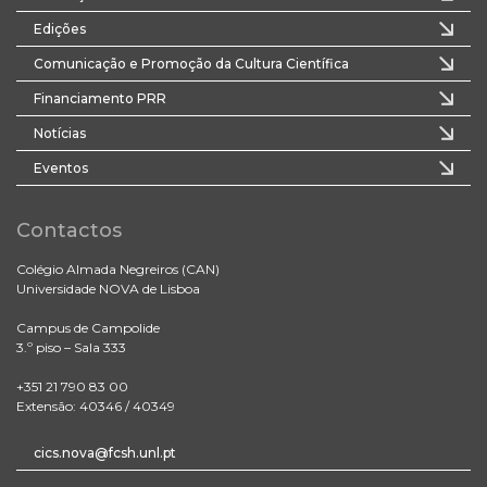
Edições
Comunicação e Promoção da Cultura Científica
Financiamento PRR
Notícias
Eventos
Contactos
Colégio Almada Negreiros (CAN)
Universidade NOVA de Lisboa
Campus de Campolide
3.º piso – Sala 333
+351 21 790 83 00
Extensão: 40346 / 40349
cics.nova@fcsh.unl.pt