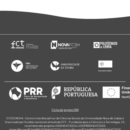
Ficha de projeto PRR
O CICS.NOVA - Centro Interdisciplinar de Ciências Sociais da Universidade Nova de Lisboa é
financiado por fundos nacionais através da FCT – Fundação para a Ciência e a Tecnologia, I.P.,
no âmbito dos projetos UID/04647/2025 e UID/PRR/04647/2025.
https://doi.org/10.54499/UID/04647/2025
e
https://doi.org/10.54499/UID/PRR/04647/2025