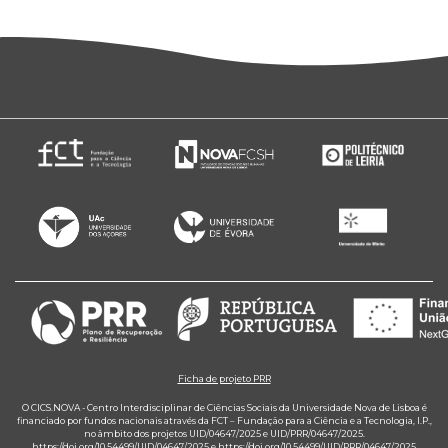
Ficha de projeto PRR
O CICS.NOVA - Centro Interdisciplinar de Ciências Sociais da Universidade Nova de Lisboa é
financiado por fundos nacionais através da FCT – Fundação para a Ciência e a Tecnologia, I.P.,
no âmbito dos projetos UID/04647/2025 e UID/PRR/04647/2025.
https://doi.org/10.54499/UID/04647/2025
e
https://doi.org/10.54499/UID/PRR/04647/2025