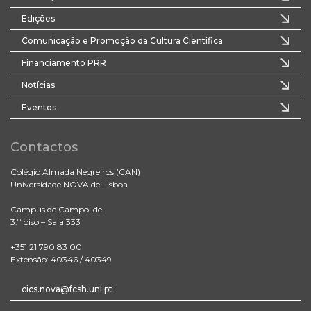
Edições
Comunicação e Promoção da Cultura Científica
Financiamento PRR
Notícias
Eventos
Contactos
Colégio Almada Negreiros (CAN)
Universidade NOVA de Lisboa
Campus de Campolide
3.º piso – Sala 333
+351 21 790 83 00
Extensão: 40346 / 40349
cics.nova@fcsh.unl.pt