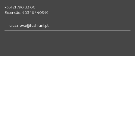
+351 21 790 83 00
Extensão: 40346 / 40349
cics.nova@fcsh.unl.pt