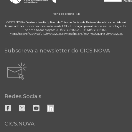
Ficha de projeto PRR
O CICS.NOVA - Centro Interdisciplinar de Ciências Sociais da Universidade Nova de Lisboa é
financiado por fundos nacionais através da FCT – Fundação para a Ciência e a Tecnologia, I.P.,
no âmbito dos projetos UID/04647/2025 e UID/PRR/04647/2025.
https://doi.org/10.54499/UID/04647/2025
e
https://doi.org/10.54499/UID/PRR/04647/2025
Subscreva a newsletter do CICS.NOVA
Redes Sociais
CICS.NOVA