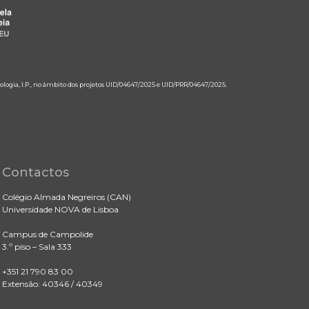
ologia, I.P., no âmbito dos projetos UID/04647/2025 e UID/PRR/04647/2025.
Contactos
Colégio Almada Negreiros (CAN)
Universidade NOVA de Lisboa
Campus de Campolide
3.º piso – Sala 333
+351 21 790 83 00
Extensão: 40346 / 40349