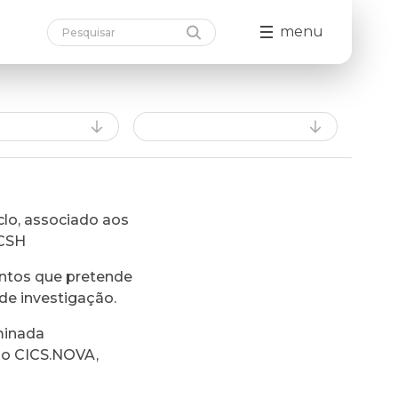
menu
lo, associado aos
FCSH
ntos que pretende
de investigação.
minada
do CICS.NOVA,