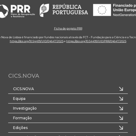
Ficha de projeto PRR
e Nova de Lisboa é financiado por fundos nacionais através da FCT – Fundação para a Ciência e a Tecn
https://doi.org/10.54499/UID/04647/2025
e
https://doi.org/10.54499/UID/PRR/04647/2025
CICS.NOVA
CICS.NOVA
Equipa
Investigação
Formação
Edições