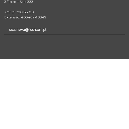
3.º piso – Sala 333
+351 21 790 83 00
Extensão: 40346 / 40349
cics.nova@fcsh.unl.pt