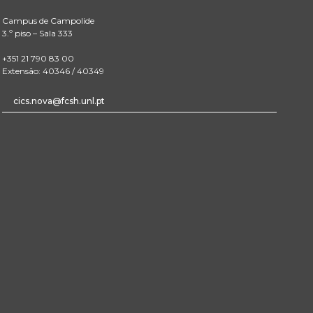
Campus de Campolide
3.º piso – Sala 333
+351 21 790 83 00
Extensão: 40346 / 40349
cics.nova@fcsh.unl.pt