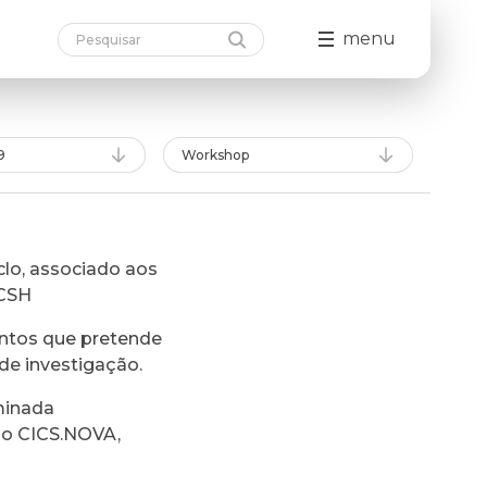
menu
9
Workshop
lo, associado aos
FCSH
ntos que pretende
de investigação.
minada
do CICS.NOVA,