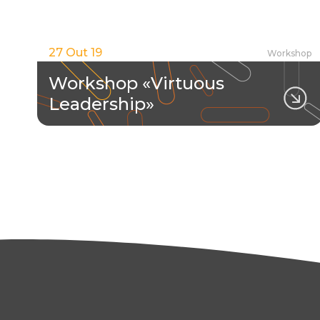
27 Out 19
Workshop
Workshop «Virtuous
Leadership»