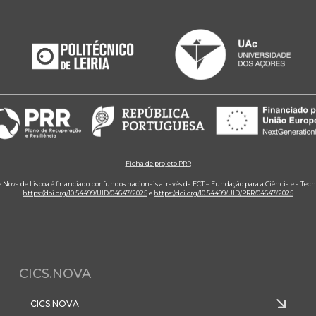
Ficha de projeto PRR
e Nova de Lisboa é financiado por fundos nacionais através da FCT – Fundação para a Ciência e a Tecn
https://doi.org/10.54499/UID/04647/2025
e
https://doi.org/10.54499/UID/PRR/04647/2025
CICS.NOVA
CICS.NOVA