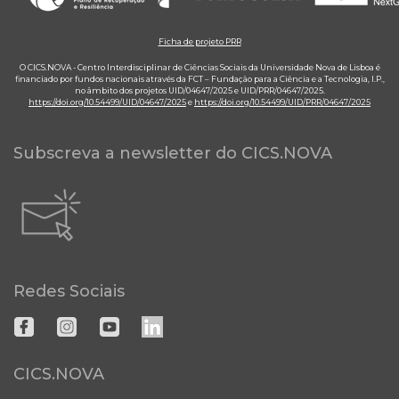
Ficha de projeto PRR
O CICS.NOVA - Centro Interdisciplinar de Ciências Sociais da Universidade Nova de Lisboa é
financiado por fundos nacionais através da FCT – Fundação para a Ciência e a Tecnologia, I.P.,
no âmbito dos projetos UID/04647/2025 e UID/PRR/04647/2025.
https://doi.org/10.54499/UID/04647/2025
e
https://doi.org/10.54499/UID/PRR/04647/2025
Subscreva a newsletter do CICS.NOVA
Redes Sociais
CICS.NOVA