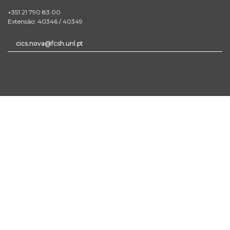
+351 21 790 83 00
Extensão: 40346 / 40349
cics.nova@fcsh.unl.pt