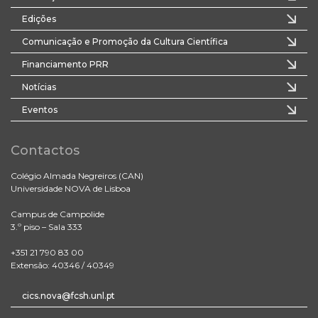
Edições
Comunicação e Promoção da Cultura Científica
Financiamento PRR
Notícias
Eventos
Contactos
Colégio Almada Negreiros (CAN)
Universidade NOVA de Lisboa
Campus de Campolide
3.º piso – Sala 333
+351 21 790 83 00
Extensão: 40346 / 40349
cics.nova@fcsh.unl.pt