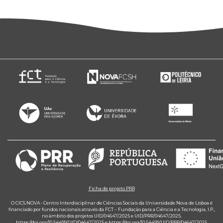
Ficha de projeto PRR
O CICS.NOVA - Centro Interdisciplinar de Ciências Sociais da Universidade Nova de Lisboa é
financiado por fundos nacionais através da FCT – Fundação para a Ciência e a Tecnologia, I.P.,
no âmbito dos projetos UID/04647/2025 e UID/PRR/04647/2025.
https://doi.org/10.54499/UID/04647/2025
e
https://doi.org/10.54499/UID/PRR/04647/2025