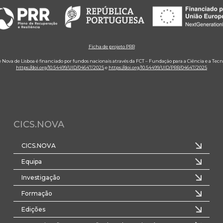
Ficha de projeto PRR
e Nova de Lisboa é financiado por fundos nacionais através da FCT – Fundação para a Ciência e a Tecn
https://doi.org/10.54499/UID/04647/2025
e
https://doi.org/10.54499/UID/PRR/04647/2025
CICS.NOVA
CICS.NOVA
Equipa
Investigação
Formação
Edições