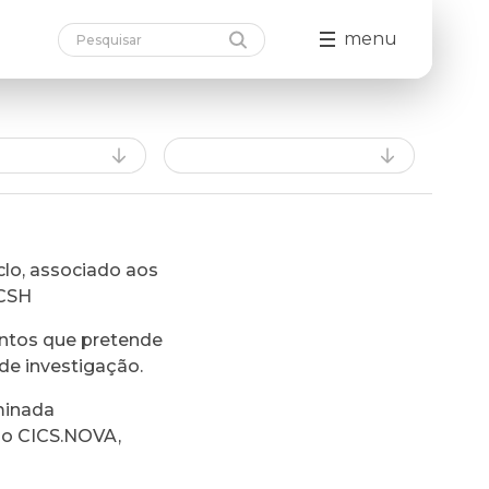
menu
lo, associado aos
FCSH
ntos que pretende
de investigação.
minada
do CICS.NOVA,