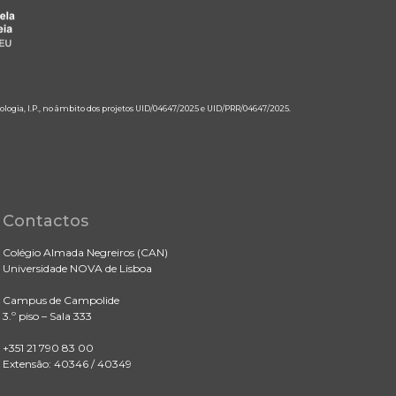
ologia, I.P., no âmbito dos projetos UID/04647/2025 e UID/PRR/04647/2025.
Contactos
Colégio Almada Negreiros (CAN)
Universidade NOVA de Lisboa
Campus de Campolide
3.º piso – Sala 333
+351 21 790 83 00
Extensão: 40346 / 40349