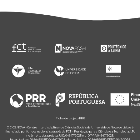
Ficha de projeto PRR
O CICS.NOVA - Centro Interdisciplinar de Ciências Sociais da Universidade Nova de Lisboa é
financiado por fundos nacionais através da FCT – Fundação para a Ciência e a Tecnologia, I.P.,
no âmbito dos projetos UID/04647/2025 e UID/PRR/04647/2025.
https://doi.org/10.54499/UID/04647/2025
e
https://doi.org/10.54499/UID/PRR/04647/2025