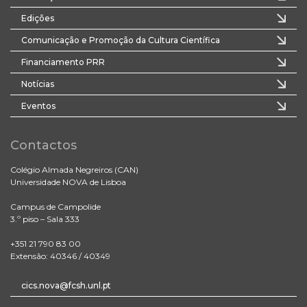
Edições
Comunicação e Promoção da Cultura Científica
Financiamento PRR
Notícias
Eventos
Contactos
Colégio Almada Negreiros (CAN)
Universidade NOVA de Lisboa
Campus de Campolide
3.º piso – Sala 333
+351 21 790 83 00
Extensão: 40346 / 40349
cics.nova@fcsh.unl.pt