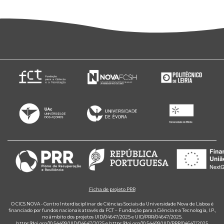
Ficha de projeto PRR
O CICS.NOVA - Centro Interdisciplinar de Ciências Sociais da Universidade Nova de Lisboa é
financiado por fundos nacionais através da FCT – Fundação para a Ciência e a Tecnologia, I.P.,
no âmbito dos projetos UID/04647/2025 e UID/PRR/04647/2025.
https://doi.org/10.54499/UID/04647/2025
e
https://doi.org/10.54499/UID/PRR/04647/2025