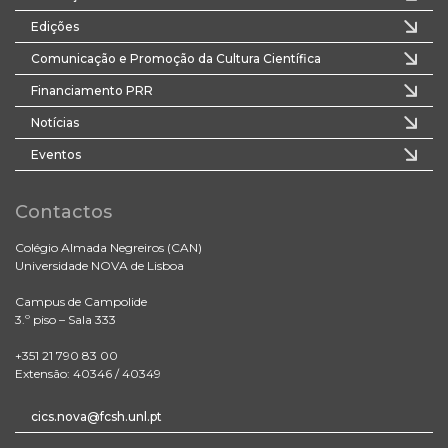
Edições
Comunicação e Promoção da Cultura Científica
Financiamento PRR
Notícias
Eventos
Contactos
Colégio Almada Negreiros (CAN)
Universidade NOVA de Lisboa
Campus de Campolide
3.º piso – Sala 333
+351 21 790 83 00
Extensão: 40346 / 40349
cics.nova@fcsh.unl.pt