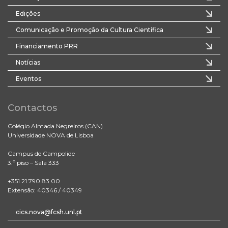
Edições
Comunicação e Promoção da Cultura Científica
Financiamento PRR
Notícias
Eventos
Contactos
Colégio Almada Negreiros (CAN)
Universidade NOVA de Lisboa
Campus de Campolide
3.º piso – Sala 333
+351 21 790 83 00
Extensão: 40346 / 40349
cics.nova@fcsh.unl.pt