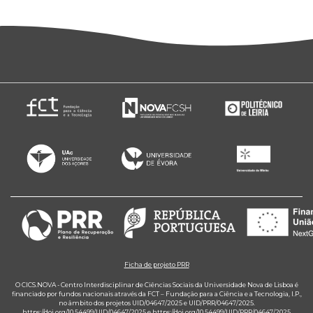
Ficha de projeto PRR
O CICS.NOVA - Centro Interdisciplinar de Ciências Sociais da Universidade Nova de Lisboa é
financiado por fundos nacionais através da FCT – Fundação para a Ciência e a Tecnologia, I.P.,
no âmbito dos projetos UID/04647/2025 e UID/PRR/04647/2025.
https://doi.org/10.54499/UID/04647/2025
e
https://doi.org/10.54499/UID/PRR/04647/2025