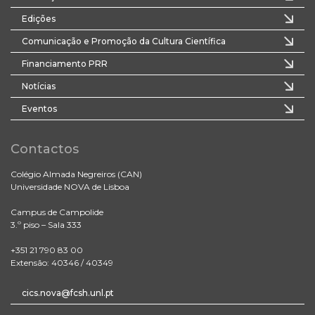
Edições
Comunicação e Promoção da Cultura Científica
Financiamento PRR
Notícias
Eventos
Contactos
Colégio Almada Negreiros (CAN)
Universidade NOVA de Lisboa
Campus de Campolide
3.º piso – Sala 333
+351 21 790 83 00
Extensão: 40346 / 40349
cics.nova@fcsh.unl.pt