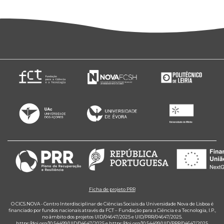
Ficha de projeto PRR
O CICS.NOVA - Centro Interdisciplinar de Ciências Sociais da Universidade Nova de Lisboa é
financiado por fundos nacionais através da FCT – Fundação para a Ciência e a Tecnologia, I.P.,
no âmbito dos projetos UID/04647/2025 e UID/PRR/04647/2025.
https://doi.org/10.54499/UID/04647/2025
e
https://doi.org/10.54499/UID/PRR/04647/2025