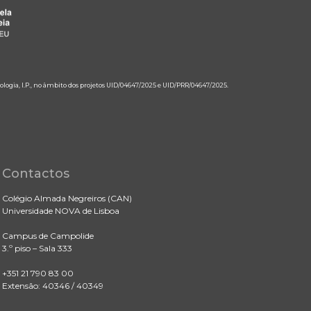
ologia, I.P., no âmbito dos projetos UID/04647/2025 e UID/PRR/04647/2025.
Contactos
Colégio Almada Negreiros (CAN)
Universidade NOVA de Lisboa
Campus de Campolide
3.º piso – Sala 333
+351 21 790 83 00
Extensão: 40346 / 40349