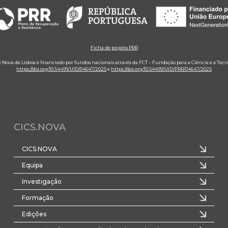
Ficha de projeto PRR
e Nova de Lisboa é financiado por fundos nacionais através da FCT – Fundação para a Ciência e a Tecn
https://doi.org/10.54499/UID/04647/2025
e
https://doi.org/10.54499/UID/PRR/04647/2025
CICS.NOVA
CICS.NOVA
Equipa
Investigação
Formação
Edições