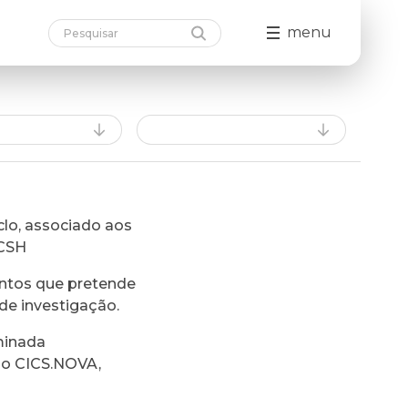
menu
lo, associado aos
FCSH
ntos que pretende
de investigação.
minada
do CICS.NOVA,