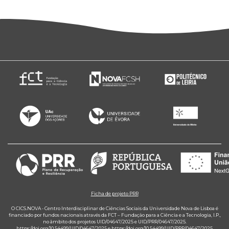
Ficha de projeto PRR
O CICS.NOVA - Centro Interdisciplinar de Ciências Sociais da Universidade Nova de Lisboa é
financiado por fundos nacionais através da FCT – Fundação para a Ciência e a Tecnologia, I.P.,
no âmbito dos projetos UID/04647/2025 e UID/PRR/04647/2025.
https://doi.org/10.54499/UID/04647/2025
e
https://doi.org/10.54499/UID/PRR/04647/2025