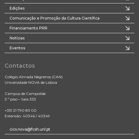
Edições
Comunicação e Promoção da Cultura Científica
Financiamento PRR
Notícias
Eventos
Contactos
Colégio Almada Negreiros (CAN)
Universidade NOVA de Lisboa
Campus de Campolide
3.º piso – Sala 333
+351 21 790 83 00
Extensão: 40346 / 40349
cics.nova@fcsh.unl.pt