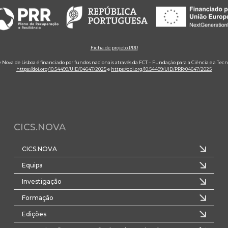
Ficha de projeto PRR
e Nova de Lisboa é financiado por fundos nacionais através da FCT – Fundação para a Ciência e a Tecn
https://doi.org/10.54499/UID/04647/2025
e
https://doi.org/10.54499/UID/PRR/04647/2025
CICS.NOVA
CICS.NOVA
Equipa
Investigação
Formação
Edições