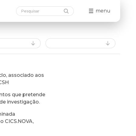
menu
lo, associado aos
FCSH
ntos que pretende
de investigação.
minada
do CICS.NOVA,