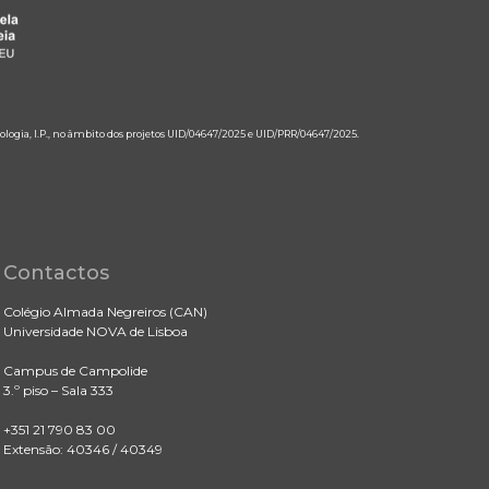
ologia, I.P., no âmbito dos projetos UID/04647/2025 e UID/PRR/04647/2025.
Contactos
Colégio Almada Negreiros (CAN)
Universidade NOVA de Lisboa
Campus de Campolide
3.º piso – Sala 333
+351 21 790 83 00
Extensão: 40346 / 40349