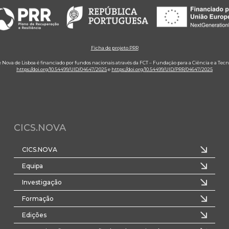
Ficha de projeto PRR
e Nova de Lisboa é financiado por fundos nacionais através da FCT – Fundação para a Ciência e a Tecn
https://doi.org/10.54499/UID/04647/2025
e
https://doi.org/10.54499/UID/PRR/04647/2025
CICS.NOVA
CICS.NOVA
Equipa
Investigação
Formação
Edições