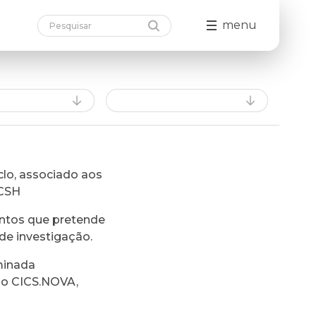
menu
lo, associado aos
FCSH
ntos que pretende
de investigação.
minada
do CICS.NOVA,