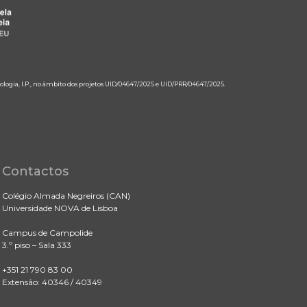
ologia, I.P., no âmbito dos projetos UID/04647/2025 e UID/PRR/04647/2025.
Contactos
Colégio Almada Negreiros (CAN)
Universidade NOVA de Lisboa
Campus de Campolide
3.º piso – Sala 333
+351 21 790 83 00
Extensão: 40346 / 40349